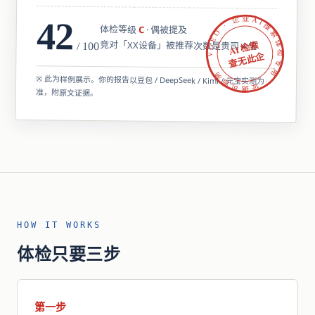
VGEO · 企业AI搜索体检专用 · 证据可追溯 ·
42
体检等级
C
· 偶被提及
竞对「XX设备」被推荐次数是贵司 4 倍
/ 100
AI 检索
查无此企
※ 此为样例展示。你的报告以豆包 / DeepSeek / Kimi / 元宝实测为
准，附原文证据。
HOW IT WORKS
体检只要三步
第一步