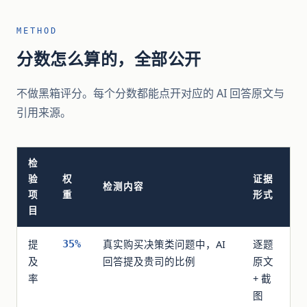
METHOD
分数怎么算的，全部公开
不做黑箱评分。每个分数都能点开对应的 AI 回答原文与
引用来源。
检
验
权
证据
检测内容
项
重
形式
目
提
真实购买决策类问题中，AI
逐题
35%
及
回答提及贵司的比例
原文
率
+ 截
图