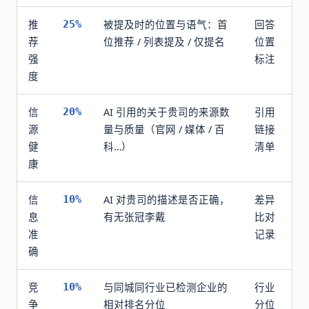
推
被提及时的位置与语气：首
回答
25%
荐
位推荐 / 列表提及 / 仅提名
位置
强
标注
度
信
AI 引用的关于贵司的来源数
引用
20%
源
量与质量（官网 / 媒体 / 百
链接
健
科…）
清单
康
信
AI 对贵司的描述是否正确，
差异
10%
息
有无张冠李戴
比对
准
记录
确
竞
与同城同行业已检测企业的
行业
10%
争
相对排名分位
分位